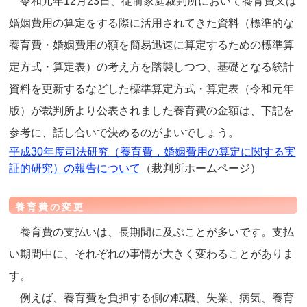
令和元年12月23日、従前家庭裁判所において養育費又は
婚姻費用の算定をする際に活用されてきた資料（標準的な
養育費・婚姻費用の額を簡易迅速に算定するための標準算
定方式・算定表）の考え方を踏襲しつつ、基礎となる統計
資料を更新するなどした標準算定方式・算定表（令和元年
版）が裁判所より公表されました養育費の金額は、下記を
参考に、話し合いで決めるのがよいでしょう。
平成30年度司法研究（養育費，婚姻費用の算定に関する実
証的研究）の報告について
（裁判所ホームページ）
養育費の変更
養育費の支払いは、長期間に及ぶことが多いです。支払
い期間中に、それぞれの事情が大きく変わることがありま
す。
例えば、養育費を負担する側の転職、失業、病気、養育